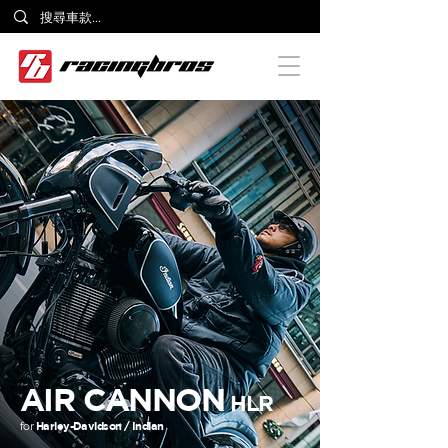
AIR CANNON
HLR
for
Harley-Davidson / Indian