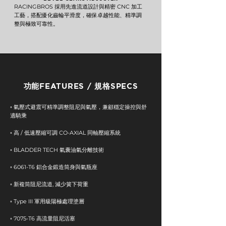
RACINGBROS 採用先進流道設計與精密 CNC 加工
工藝，搭配優化齒輪平滑度，確保卓越性能、精準調
整與極致可靠性。
功能FEATURES / 規格SPECS
◦ 氣壓式避震可精準調整阻尼與氣壓，兼顧穩定操控與舒
適騎乘
◦ 高 / 低速壓縮可調 CO-AXIAL 同軸壓縮系統
◦ BLADDER TECH 氣囊油氣分離技術
◦ 6061-T6 鋁合金鍛造筒身與氣瓶座
◦ 新複筒阻尼流道, 減少簧下荷重
◦ Type III 軍用級陽極處理塗層
◦ 7075-T6 高流量阻尼活塞