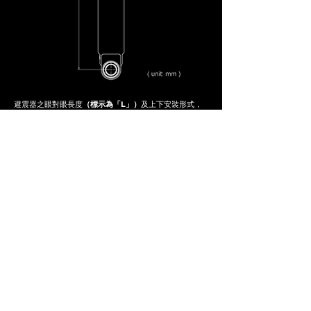
避震器之眼對眼長度
（標示為「L」）
及上下安裝形式，
會因應車輛品牌、車型、年份及改裝狀況有所不同。所有
產品皆由各地經銷商依需求客製化製作。請洽詢您當地經
銷商，以確認最適合您車輛設定的規格。
尋找最近的經銷商