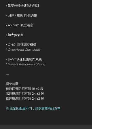
◦ 氣室外軸快速散熱設計
◦ 回彈 / 壓縮 同側調整
◦ 46 mm 氣室活塞
◦ 加大氮氣室
◦ OHC* 回彈調整機構
* OverHead Camshaft
◦ SAV* 快速反應閥門系統
* Speed Adaptive Valving
---
調整範圍​：
低速回彈阻尼可調 18 ±2 段
高速壓縮阻尼可調 24 ±2 段
低速壓縮阻尼可調 24 ±2 段
※ 設定因配置不同，請以實際商品為準