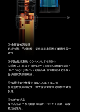
Ⓐ 傘形齒輪調整器
結構強固、手感順暢，提供高頻率調整的耐用性與一
致性。
Ⓑ 同軸壓縮系統 (CO-AXIAL SYSTEM)
尖端的 Co-axial High/Low-Speed Compression
Damping System（同軸高速/低速壓縮阻尼系統）
提供細膩的調整範圍。
Ⓒ 氣囊油氣分離技術 (BLADDER TECH)
提升靈敏度與穩定性，加大儲油量帶來更線性的避震
反應。
Ⓓ 鋁合金活塞
採用高品質 7 系列鋁合金精密 CNC 加工活塞，確保
穩定的阻尼。