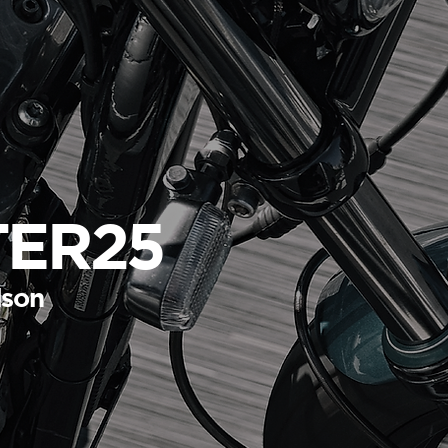
TER25
dson