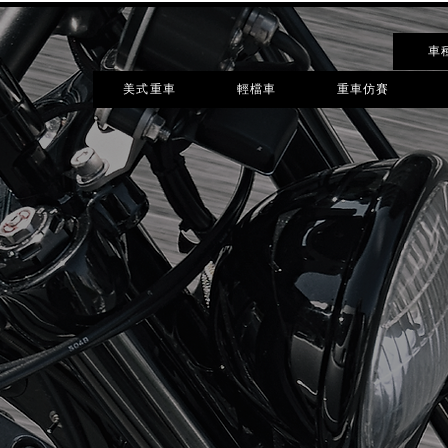
車
美式重車
輕檔車
重車仿賽