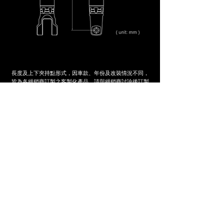
長度及上下夾持點形式，因車款、年份及改裝情況不同，
皆為各經銷商訂製之客製化產品。請與經銷商討論後訂製
適合您所需的規格
尋找最近的經銷商