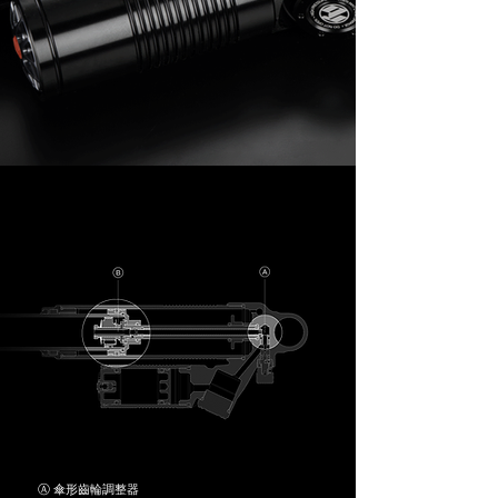
Ⓐ
傘形齒輪調整器