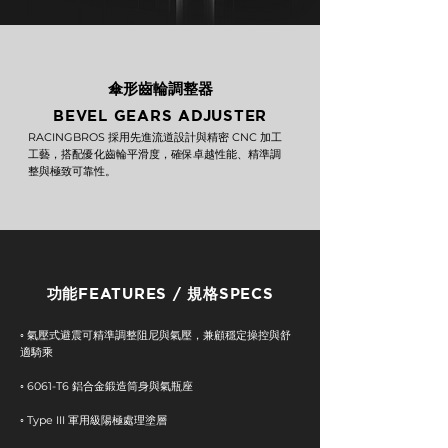
傘形齒輪調整器
BEVEL GEARS ADJUSTER
RACINGBROS 採用先進流道設計與精密 CNC 加工
工藝，搭配優化齒輪平滑度，確保卓越性能、精準調
整與極致可靠性。
功能FEATURES / 規格SPECS
◦ 氣壓式避震可精準調整阻尼與氣壓，兼顧穩定操控與舒
適騎乘
◦ 6061-T6 鋁合金鍛造筒身與氣瓶座
◦ Type III 軍用級陽極處理塗層