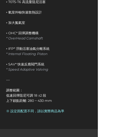
◦ 7075-T6 高流量阻尼活塞
◦ 氣室外軸快速散熱設計
◦ 加大氮氣室​​
◦ OHC* 回彈調整機構
* OverHead Camshaft​
◦ IFP* 浮動活塞油氣分離系統
* Internal Floating Piston
◦ SAV* 快速反應閥門系統
* Speed Adaptive Valving
---
調整範圍​：
低速回彈阻尼可調 18 ±2 段
上下鎖點距離: 280 ~ 430 mm
※ 設定因配置不同，請以實際商品為準