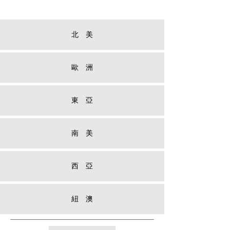
北 美
歐 洲
東 亞
南 美
西 亞
紐 澳