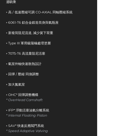
適騎乘
​◦ 高 / 低速壓縮可調 CO-AXIAL 同軸壓縮系統
◦ 6061-T6 鋁合金鍛造筒身與氣瓶座
◦ 新複筒阻尼流道, 減少簧下荷重
◦ Type III 軍用級陽極處理塗層
◦ 7075-T6 高流量阻尼活塞
◦ 氣室外軸快速散熱設計
◦ 回彈 / 壓縮 同側調整
◦ 加大氮氣室​​
◦ OHC* 回彈調整機構
* OverHead Camshaft​
◦ IFP* 浮動活塞油氣分離系統
* Internal Floating Piston
◦ SAV* 快速反應閥門系統
* ​Speed Adaptive Valving​​​