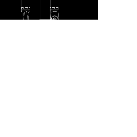
避震器之眼對眼長度
（標示為「L」）
及上下安裝形式，
會因應車輛品牌、車型、年份及改裝狀況有所不同。所有
產品皆由各地經銷商依需求客製化製作。請洽詢您當地經
銷商，以確認最適合您車輛設定的規格。
尋找最近的經銷商