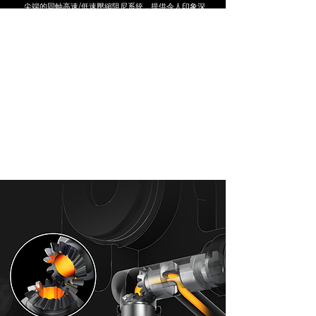
尖端的同軸高速/低速壓縮阻尼系統，提供令人印象深
刻的調整範圍，讓您的騎乘冒險更加刺激。
Ⓑ
鋁合金活塞
採用高品質 7 系列鋁合金精密 CNC 加工活塞，確保
穩定的阻尼。
Ⓒ
傘形齒輪調整器
結構強固、手感順暢，提供高頻率調整的耐用性與一
致性。