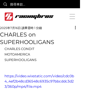
2025年7月16日
讀畢需時 1 分鐘
CHARLES on
SUPERHOOLIGANS
CHARLES CONDIT
MOTOAMERICA
SUPERHOOLIGANS
https://video.wixstatic.com/video/cdc0b
4_4ef2b48cd36548c6935c97bbcddc3d2
3/360p/mp4/file.mp4