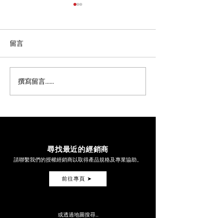
留言
撰寫留言......
極致工藝與性能的交會-
Motool Slac
MAGAMI 限時展出
正與單人操作的
SAG 測量工具
尋找最近的經銷商
請聯繫我們的授權經銷商以取得產品規格及專業協助。
前往專頁 ➤
或透過地圖搜尋...