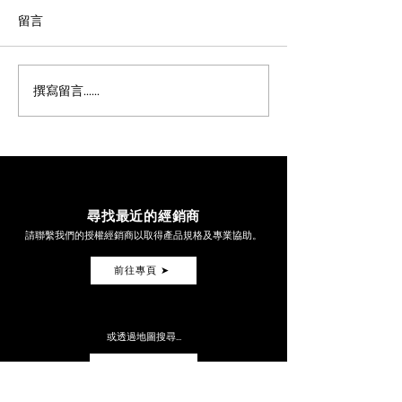
留言
撰寫留言......
極致工藝與性能的交會-
Motool Slac
MAGAMI 限時展出
正與單人操作的
SAG 測量工具
尋找最近的經銷商
請聯繫我們的授權經銷商以取得產品規格及專業協助。
前往專頁 ➤
或透過地圖搜尋...
全球動力車輛