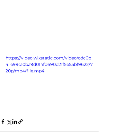
https://video.wixstatic.com/video/cdc0b
4_e99c10ba9d014fd690d21f5e55bf9622/7
20p/mp4/file.mp4