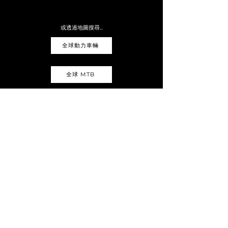
或透過地圖搜尋...
全球動力車輛
全球 MTB
臺灣經銷商地圖