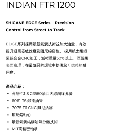
INDIAN FTR 1200
SHICANE EDGE Series – Precision
Control from Street to Track
EDGE系列採用最新氣囊技術並加大油量，有效
提升避震器敏銳度及阻尼綿密性。 採用航太級鍛
造鋁合金CNC加工，減輕重量30%以上。 軍規級
表面處理，在最險惡的環境中提供您可信賴的耐
用度。
產品介紹：
高剛性JIS G3560油回火線鋼線彈簧
6061-T6 鍛造油管
7075-T6 CNC 阻尼活塞
鍍硬鉻軸心
最新氣囊結構油氣分離技術
MIT高精密軸承