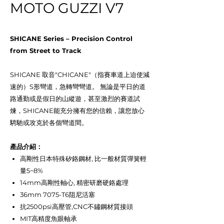
MOTO GUZZI V7
SHICANE Series – Precision Control
from Street to Track
SHICANE 取音"CHICANE"（指賽車道上迫使減
速的）S形彎道，急轉彎彎道。 無論是平日的道
路通勤或是假日的山縱遊，甚至激烈的賽道試
煉，SHICANE能充分擁有您的信賴，讓您放心
騁馳或攻克於各個彎道間。
產品介紹：
高剛性日本特殊矽鉻鋼材, 比一般材質彈簧輕
量5~8%
14mm高剛性軸心, 精密研磨硬鉻處理
36mm 7075-T6阻尼活塞
抗2500psi高壓管,CNC不鏽鋼材質接頭
MIT高精度魚眼軸承