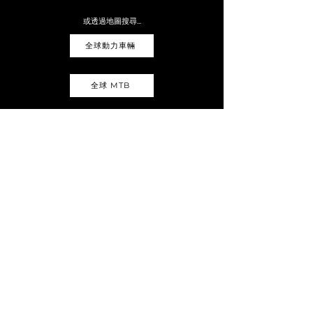
或透過地圖搜尋...
全球動力車輛
全球 MTB
臺灣經銷商地圖