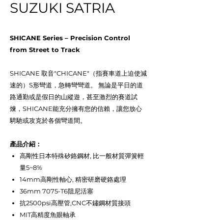
SUZUKI SATRIA
SHICANE Series – Precision Control
from Street to Track
SHICANE 取音"CHICANE"（指賽車道上迫使減
速的）S形彎道，急轉彎彎道。 無論是平日的道
路通勤或是假日的山縱遊，甚至激烈的賽道試
煉，SHICANE能充分擁有您的信賴，讓您放心
騁馳或攻克於各個彎道間。
產品介紹：
高剛性日本特殊矽鉻鋼材, 比一般材質彈簧輕
量5~8%
14mm高剛性軸心, 精密研磨硬鉻處理
36mm 7075-T6阻尼活塞
抗2500psi高壓管,CNC不鏽鋼材質接頭
MIT高精度魚眼軸承