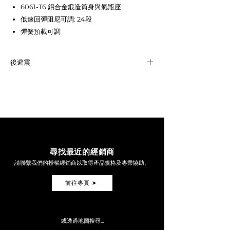
6061-T6 鋁合金鍛造筒身與氣瓶座
低速回彈阻尼可調: 24段
彈簧預載可調
後避震
SHICANE MONO-R
EYE-TO-EYE: 255 mm
SPRING RATE: 200 N/mm
PN: R0800106
LINK
尋找最近的經銷商
請聯繫我們的授權經銷商以取得產品規格及專業協助。
前往專頁 ➤
或透過地圖搜尋...