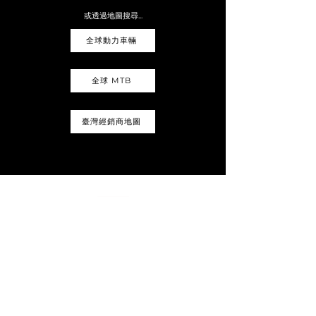
或透過地圖搜尋...
全球動力車輛
全球 MTB
臺灣經銷商地圖
若您有任何疑問，請點擊下方的詢問表單按鈕。我們的團