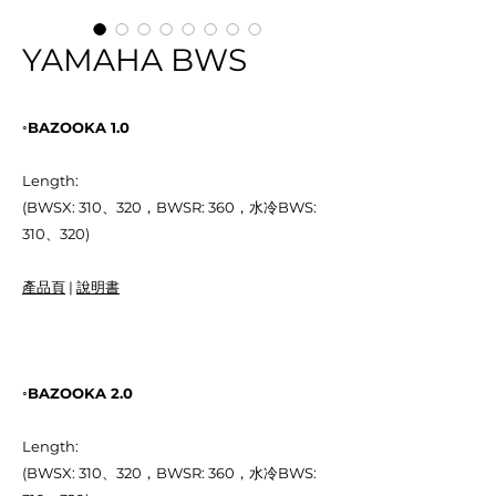
YAMAHA BWS
◦BAZOOKA 1.0
Length:
(BWSX: 310、320，BWSR: 360，水冷BWS:
310、320)
產品頁
|
說明書
◦BAZOOKA 2.0
Length:
(BWSX: 310、320，BWSR: 360，水冷BWS: