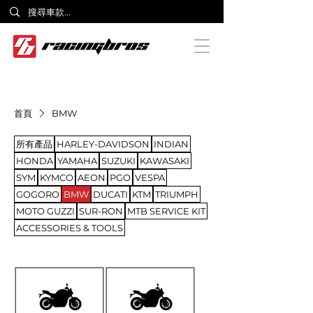
首頁
BMW
所有產品
HARLEY-DAVIDSON
INDIAN
HONDA
YAMAHA
SUZUKI
KAWASAKI
SYM
KYMCO
AEON
PGO
VESPA
GOGORO
BMW
DUCATI
KTM
TRIUMPH
MOTO GUZZI
SUR-RON
MTB SERVICE KIT
ACCESSORIES & TOOLS