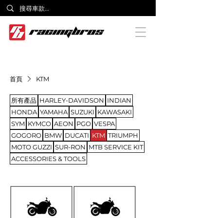
首頁
KTM
所有產品
HARLEY-DAVIDSON
INDIAN
HONDA
YAMAHA
SUZUKI
KAWASAKI
SYM
KYMCO
AEON
PGO
VESPA
GOGORO
BMW
DUCATI
KTM
TRIUMPH
MOTO GUZZI
SUR-RON
MTB SERVICE KIT
ACCESSORIES & TOOLS