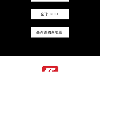
全球 MTB
臺灣經銷商地圖
若您有任何疑問，請點擊下方的詢問表單按鈕。我們的團
隊隨時準備為您提供協助，並期待滿足您的需求。