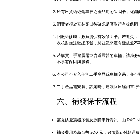
所有出貨給經銷車行之產品均附保固卡，經銷
消費者須於安裝完成後確認是否取得有效保固
回廠維修時，必須提供有效保固卡。若遺失，
次核對無法確認序號，將註記來源有疑慮並不
若購買二手避震器或含避震器的車輛，請務必
不享有保固與服務。
本公司不介入任何二手產品或車輛交易，亦不
二手產品需安裝、設定時，建議回原經銷車行
六、補發保卡流程
需提供避震器序號及原購車行資訊，由 RACI
補發費用為新台幣 300 元，另加貨到付款運費 1