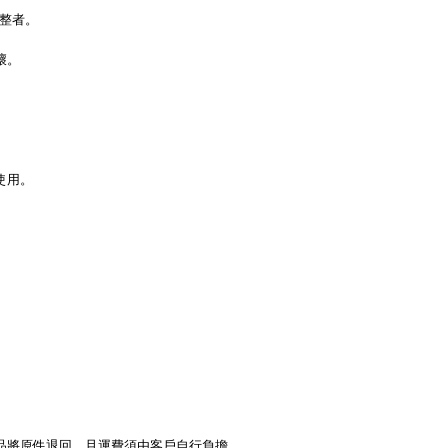
調整者。
壞。
使用。
品將原件退回，且運費須由客戶自行負擔。