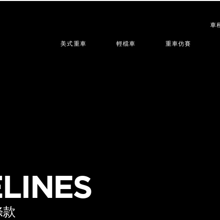
車
美式重車
輕檔車
重車仿賽
LINES
條款