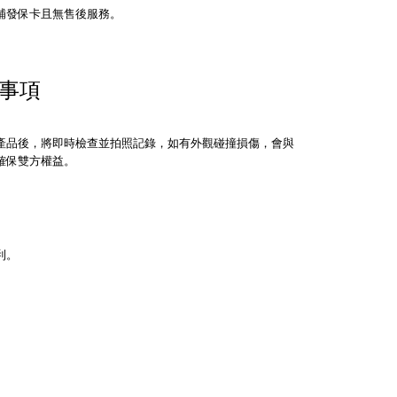
補發保卡且無售後服務。
事項
產品後，將即時檢查並拍照記錄，如有外觀碰撞損傷，會與
確保雙方權益。
利。