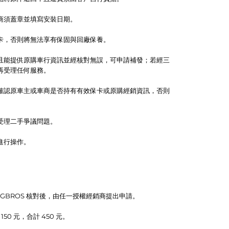
商須蓋章並填寫安裝日期。
卡，否則將無法享有保固與回廠保養。
且能提供原購車行資訊並經核對無誤，可申請補發；若經三
再受理任何服務。
確認原車主或車商是否持有有效保卡或原購經銷資訊，否則
受理二手爭議問題。
進行操作。
NGBROS 核對後，由任一授權經銷商提出申請。
50 元，合計 450 元。