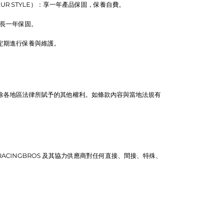
N 33 UR STYLE）：享一年產品保固，保養自費。
延長一年保固。
定期進行保養與維護。
除各地區法律所賦予的其他權利。如條款內容與當地法規有
CINGBROS 及其協力供應商對任何直接、間接、特殊、