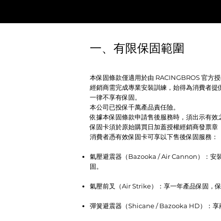
一、有限保固範圍
本保固條款僅適用於由 RACINGBROS 官方
經銷商需完成專業安裝訓練，始得為消費者提
一律不享有保固。
本公司已投保千萬產品責任險。
依據本保固條款申請售後服務時，須出示有效
保固卡須於原始購買日加蓋授權經銷商發票章
消費者憑有效保固卡可享以下售後保固服務：
氣壓避震器（Bazooka / Air Cann
固。
氣壓前叉（Air Strike）：享一年產品保固，
彈簧避震器（Shicane / Bazooka HD