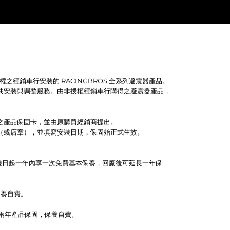
授權之經銷車行安裝的 RACINGBROS 全系列避震器產品。
供安裝與調整服務。由非授權經銷車行購得之避震器產品，
之產品保固卡，並由原購買經銷商提出。
（或店章），並填寫安裝日期，保固始正式生效。
on）：安裝日起一年內享一次免費基本保養，回廠後可延長一年保
保養自費。
）：享兩年產品保固，保養自費。