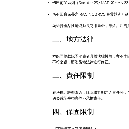
卡匣前叉系列（Scepter 25 / MARKSMA
所有回廠保養之 RACINGBROS 避震器皆可
為維持產品性能與延長使用壽命，最終用戶需
二、地方法律
本保固條款賦予消費者具體法律權益，亦不排
不符之處，將依當地法律進行修正。
三、責任限制
在法律允許範圍內，除本條款明定之責任外，RA
偶發或衍生損害均不承擔責任。
四、保固限制
以下情況不在保固範圍內：